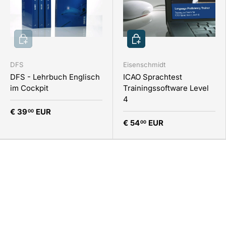
In den Warenkorb
In den Warenkorb
DFS
Eisenschmidt
DFS - Lehrbuch Englisch
ICAO Sprachtest
im Cockpit
Trainingssoftware Level
4
€ 39
EUR
00
€ 54
EUR
00